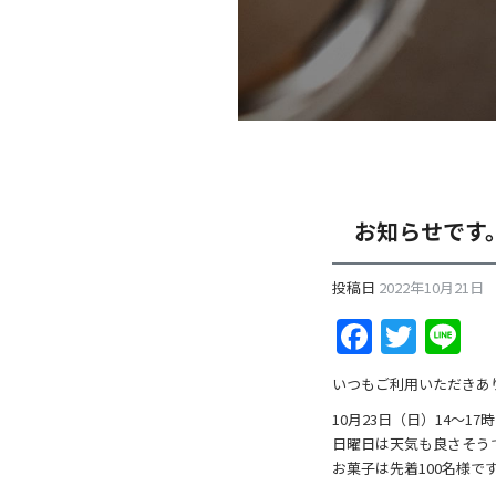
お知らせです
投稿日
2022年10月21日
F
T
Li
a
w
n
いつもご利用いただきあ
c
itt
e
10月23日（日）14～
e
er
日曜日は天気も良さそう
b
お菓子は先着100名様で