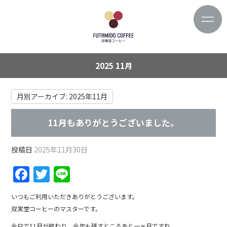
2025 11月
月別アーカイブ:
2025年11月
11月もありがとうございました。
投稿日
2025年11月30日
F
T
Li
a
w
n
いつもご利用いただきありがとうございます。
c
itt
e
双実堂コーヒーのマスターです。
e
er
今日で11月が終わり、今年も残すところあと一ヶ月ですね。