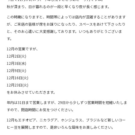
b
秋が深まり、日が暮れるのが一段と早くなり夜が長く感じます。
o
この時期になりますと、時間帯によっては店内が混雑することがあります
o
が、ご来店の皆様が席をお譲りになったり、スペースをあけて下さったり
と、そのお心遣いに大変感謝しております。いつもありがとうございま
k
す。
12月の営業ですが、
12月2日(火)
12月3日(水)
12月9日(火)
12月16日(火)
12月23日(火)
をお休みさせていただきます。
年内は31日まで営業しますが、29日から少しずつ営業時間を短縮いたしま
すので、閉店時間にお気をつけください。
12月もエチオピア、ニカラグア、ホンジュラス、ブラジルなど新しいコー
ヒー豆を展開しますので、是非いろんな風味をお楽しみください。