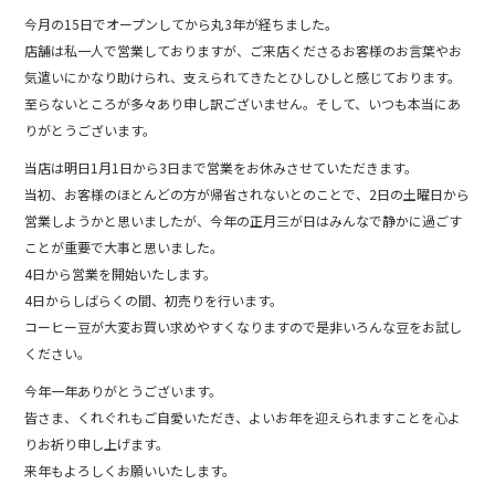
b
今月の15日でオープンしてから丸3年が経ちました。
o
店舗は私一人で営業しておりますが、ご来店くださるお客様のお言葉やお
気遣いにかなり助けられ、支えられてきたとひしひしと感じております。
o
至らないところが多々あり申し訳ございません。そして、いつも本当にあ
k
りがとうございます。
当店は明日1月1日から3日まで営業をお休みさせていただきます。
当初、お客様のほとんどの方が帰省されないとのことで、2日の土曜日から
営業しようかと思いましたが、今年の正月三が日はみんなで静かに過ごす
ことが重要で大事と思いました。
4日から営業を開始いたします。
4日からしばらくの間、初売りを行います。
コーヒー豆が大変お買い求めやすくなりますので是非いろんな豆をお試し
ください。
今年一年ありがとうございます。
皆さま、くれぐれもご自愛いただき、よいお年を迎えられますことを心よ
りお祈り申し上げます。
来年もよろしくお願いいたします。