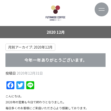
2020 12月
月別アーカイブ:
2020年12月
今年一年ありがとうございます。
投稿日
2020年12月31日
F
T
Li
a
w
n
こんにちは。
c
itt
e
2020年の営業も今日で終わりとなりました。
e
er
毎日多くのお客様にご来店いただき心より感謝しております。