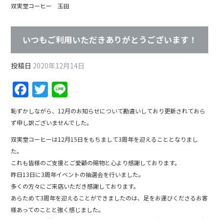
双実堂コーヒー 玉田
いつもご利用いただきありがとうございます！
投稿日
2020年12月14日
F
T
Li
a
w
n
恥ずかしながら、12月のお知らせについて勘違いしており更新されておら
c
itt
e
ず申し訳ございませんでした。
e
er
双実堂コーヒーは12月15日をもちまして3周年を迎えることとなりまし
b
た。
o
これも皆様のご支援とご愛顧の賜物と心より感謝しております。
昨日13日に3周年イベントの抽選会を行いました。
o
多くの方々にご来店いただき感謝しております。
k
あらためて3周年を迎えることができましたのは、足をお運びくださるお客
様あってのことと強く感じました。