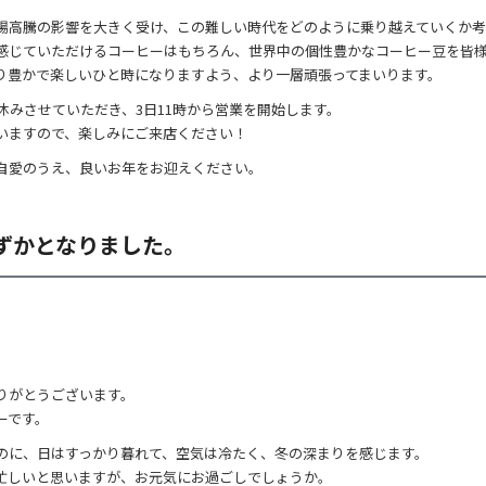
場高騰の影響を大きく受け、この難しい時代をどのように乗り越えていくか考
感じていただけるコーヒーはもちろん、世界中の個性豊かなコーヒー豆を皆
り豊かで楽しいひと時になりますよう、より一層頑張ってまいります。
休みさせていただき、3日11時から営業を開始します。
いますので、楽しみにご来店ください！
自愛のうえ、良いお年をお迎えください。
ずかとなりました。
りがとうございます。
ーです。
いのに、日はすっかり暮れて、空気は冷たく、冬の深まりを感じます。
忙しいと思いますが、お元気にお過ごしでしょうか。