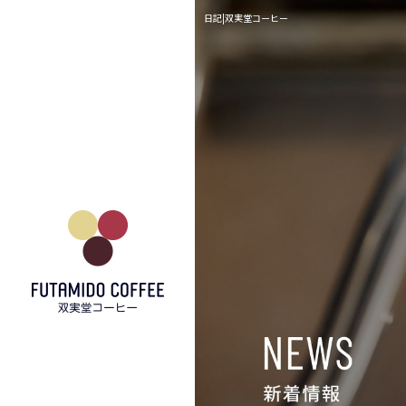
日記|双実堂コーヒー