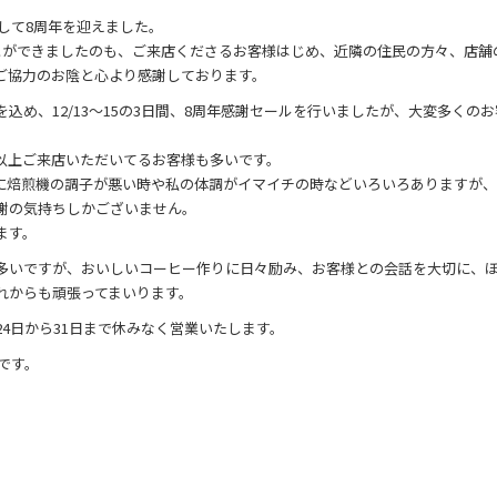
まして8周年を迎えました。
とができましたのも、ご来店くださるお客様はじめ、近隣の住民の方々、店舗
ご協力のお陰と心より感謝しております。
込め、12/13～15の3日間、8周年感謝セールを行いましたが、大変多くの
年以上ご来店いただいてるお客様も多いです。
に焙煎機の調子が悪い時や私の体調がイマイチの時などいろいろありますが、
謝の気持ちしかございません。
ます。
多いですが、おいしいコーヒー作りに日々励み、お客様との会話を大切に、
れからも頑張ってまいります。
4日から31日まで休みなく営業いたします。
業です。