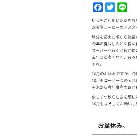
F
T
Li
a
w
n
いつもご利用いただきあ
c
itt
e
双実堂コーヒーのマスタ
e
er
秋分を迎えた頃から残暑
b
今年の夏はしんどく長い
スーパーへ行くと秋が旬
o
去年ほど高くなく、昔み
o
すね。
k
10月のお休みですが、今週
10月もコーヒー豆の入
中米から今年度産のおい
少しずつ秋らしさを感じ
10月もよろしくお願いし
お盆休み。