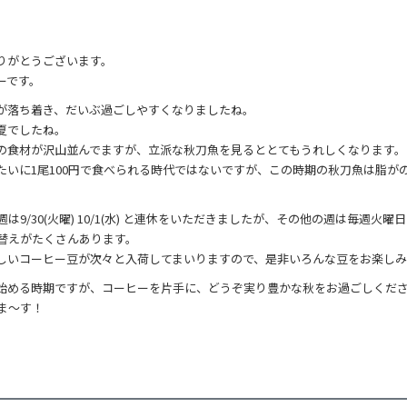
りがとうございます。
ーです。
が落ち着き、だいぶ過ごしやすくなりましたね。
夏でしたね。
の食材が沢山並んでますが、立派な秋刀魚を見るととてもうれしくなります。
たいに1尾100円で食べられる時代ではないですが、この時期の秋刀魚は脂が
は9/30(火曜) 10/1(水) と連休をいただきましたが、その他の週は毎週火
れ替えがたくさんあります。
しいコーヒー豆が次々と入荷してまいりますので、是非いろんな豆をお楽しみ
始める時期ですが、コーヒーを片手に、どうぞ実り豊かな秋をお過ごしくだ
ま～す！