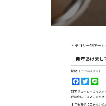
カテゴリー別アーカ
新年あけまし
投稿日
2026年1月2日
F
T
Li
a
w
n
双実堂コーヒーのマスタ
c
itt
e
旧年中はご来店いただき
e
er
本年も皆様にご満足いた