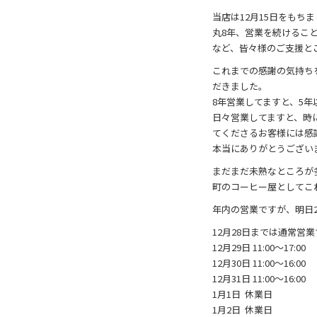
b
o
当店は12月15日をもち
丸8年、営業を続けるこ
o
など、皆々様のご支援と
k
これまでの感謝の気持ちを
だきました。
8年営業してますと、5
日々営業してますと、時
てくださるお客様には感
本当にありがとうござい
まだまだ未熟なところが
町のコーヒー屋としてこ
年内の営業ですが、明日2
12月28日までは通常営
12月29日 11:00～17:00
12月30日 11:00～16:00
12月31日 11:00～16:00
1月1日 休業日
1月2日 休業日