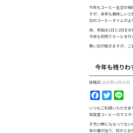
b
o
今年もコーヒー生豆の相
すが、来年も美味しいと
o
日のコーヒータイムがよ
k
尚、年始は1日と2日をお
今年も初売りセールを行
寒い日が続きますが、ご
今年も残りわ
投稿日
2025年12月23日
F
T
Li
a
w
n
いつもご利用いただきあ
c
itt
e
双実堂コーヒーのマスタ
e
er
夕方17時にもなってな
年の瀬が迫り、何かとお