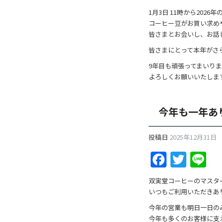
b
1月3日 11時から202
o
コーヒー豆がお買い求め
皆さまとお会いし、お話
o
皆さまにとって本年がさ
k
9年目も頑張ってまいり
よろしくお願いいたしま
今年も一年あ
投稿日
2025年12月31日
F
T
Li
a
w
n
双実堂コーヒーのマスタ
c
itt
e
いつもご利用いただきあ
e
er
今年の営業も明日一日の
今年も多くのお客様に支