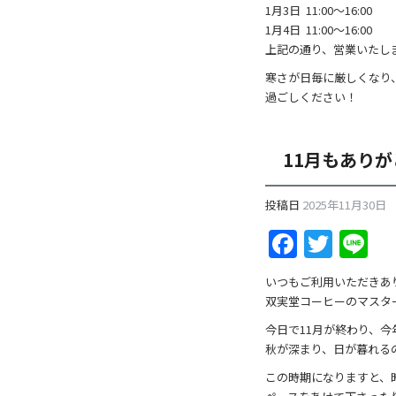
1月3日 11:00～16:00
1月4日 11:00～16:00
上記の通り、営業いたし
寒さが日毎に厳しくなり
過ごしください！
11月もあり
投稿日
2025年11月30日
F
T
Li
a
w
n
いつもご利用いただきあ
c
itt
e
双実堂コーヒーのマスタ
e
er
今日で11月が終わり、
b
秋が深まり、日が暮れる
o
この時期になりますと、