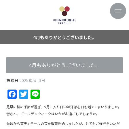
4月もありがとうございました。
4月もありがとうございました。
投稿日
2025年5月3日
F
T
Li
a
w
n
足早に桜の季節が過ぎ、5月に入り日中は汗ばむ日も増えてまいりました。
c
itt
e
皆さん、ゴールデンウィークはいかがお過ごしでしょうか。
e
er
先週から東ティモールの豆を販売開始しましたが、とてもご好評をいただ