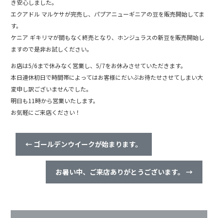
b
き安心しました。
o
エクアドル マルケサが完売し、パプアニューギニアの豆を販売開始してま
す。
o
ケニア ギキリマが間もなく終売となり、ホンジュラスの新豆を販売開始し
k
ますので是非お試しください。
お店は5/6まで休みなく営業し、5/7をお休みさせていただきます。
本日連休初日で時間帯によってはお客様にだいぶお待たせさせてしまい大
変申し訳ございませんでした。
明日も11時から営業いたします。
お気軽にご来店ください！
←
ゴールデンウイークが始まります。
お暑い中、ご来店ありがとうございます。
→