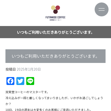
いつもご利用いただきありがとうございます。
いつもご利用いただきありがとうございます。
投稿日
2025年1月20日
F
T
Li
a
w
n
双実堂コーヒーのマスターです。
c
itt
e
冷え込みが一段と厳しくなってまいりましたが、いかがお過ごしでしょう
e
er
か？
18日、19日の週末は大変多くのお客様にご来店いただきました。