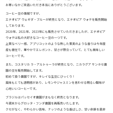
b
お寒いなかご来店いただき本当にありがとうございます。
o
コーヒー豆の情報ですが、
o
エチオピア ウェギダ・ブルーが終売となり、エチオピア ウォテを販売開始
k
しております。
2020年、2021年、2023年にも販売させていただきましたが、エチオピア
ウォテは私の大好きなコーヒー豆の一つです。
上質なベリー感、アプリコットのような熟した果実のような香りは今年度
産も健在で、華やかでエレガント、甘さが際立っていて、とても美味しい
コーヒーです。
また、コスタリカ ラ・アルトゥーラが終売となり、ニカラグア サンホセ農
園の豆を販売開始してます。
初めて扱う農園ですが、キレイな生豆にびっくり！
風味もとても透明感があり、レモンやジャスミンを思わせる明るい酸味が
心地いいコーヒーです。
ブラジルはパッセイオ農園がまもなく終売となります。
今週末からグロッタ・フンダ農園を再販売いたします。
クセがなく、やわらかい苦味、ナッツのような香ばしさ、甘い余韻を是非